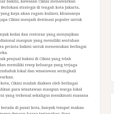
emar bakmi, kawasan Cikini menawarkan
erlokasi strategis di tengah kota Jakarta,
h yang kaya akan ragam kuliner, khususnya
apa Cikini menjadi destinasi populer untuk
 banyak kedai dan restoran yang menyajikan
radisional maupun yang memiliki sentuhan
ra pecinta bakmi untuk menemukan berbagai
eka.
yak penjual bakmi di Cikini yang telah
an memiliki resep keluarga yang terjaga
 penduduk lokal dan wisatawan seringkali
warkan.
t kota, Cikini mudah diakses oleh berbagai
dahkan para wisatawan maupun warga lokal
i yang terkenal sekaligus menikmati suasana
 berada di pusat kota, banyak tempat makan
menu dengan harga terjangkau. Para