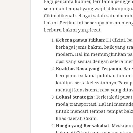
Bagi pencinta kuliner, terutama pengg
sejumlah tempat yang wajib dikunjungi. B
Cikini dikenal sebagai salah satu daera
bakmi. Berikut ini beberapa alasan meng
berburu bakmi yang lezat.
Keberagaman Pilihan
: Di Cikini,
berbagai jenis bakmi, baik yang t
modern. Hal ini memungkinkan pa
opsi yang sesuai dengan selera mer
Kualitas Rasa yang Terjamin
: Ban
beroperasi selama puluhan tahun d
kualitas serta kelezatannya. Para
memuji konsistensi rasa yang dita
Lokasi Strategis
: Terletak di pusa
moda transportasi. Hal ini memu
untuk mencari tempat-tempat bakm
khas daerah Cikini.
Harga yang Bersahabat
: Meskipun
bakmi di Cikini yang menawarkan 