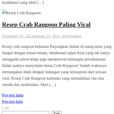
kombinasi yang ideal […]
Resep Crab Rangoon Paling Viral
Desember 16, 2024
Januari 24, 2025
zhjrc
Kuliner
Resep crab rangoon kekinian Bayangkan duduk di ruang tamu yang
hangat dengan teman-teman, menikmati sajian lezat yang tak hanya
menggoda selera tetapi juga mempererat hubungan persahabatan.
Inilah saatnya menyelami dunia Crab Rangoon! Sudah waktunya
memanjakan lidah dengan hidangan yang terinspirasi dari sensasi
viral, Resep Crab Rangoon kekinian yang memadukan cita rasa
otentik dan modernitas. Mari […]
Navigasi
Pos-pos lama
pos
Pos-pos baru
Cari
Cari