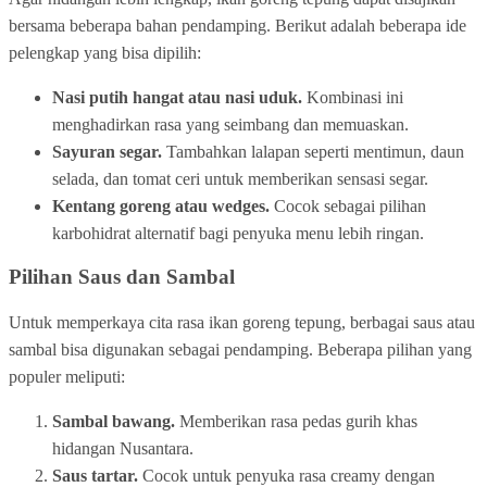
bersama beberapa bahan pendamping. Berikut adalah beberapa ide
pelengkap yang bisa dipilih:
Nasi putih hangat atau nasi uduk.
Kombinasi ini
menghadirkan rasa yang seimbang dan memuaskan.
Sayuran segar.
Tambahkan lalapan seperti mentimun, daun
selada, dan tomat ceri untuk memberikan sensasi segar.
Kentang goreng atau wedges.
Cocok sebagai pilihan
karbohidrat alternatif bagi penyuka menu lebih ringan.
Pilihan Saus dan Sambal
Untuk memperkaya cita rasa ikan goreng tepung, berbagai saus atau
sambal bisa digunakan sebagai pendamping. Beberapa pilihan yang
populer meliputi:
Sambal bawang.
Memberikan rasa pedas gurih khas
hidangan Nusantara.
Saus tartar.
Cocok untuk penyuka rasa creamy dengan