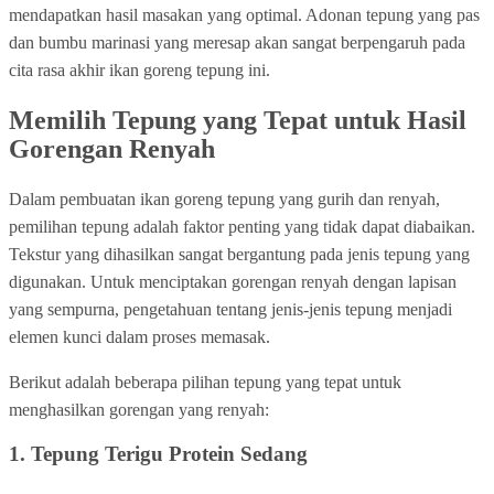
mendapatkan hasil masakan yang optimal. Adonan tepung yang pas
dan bumbu marinasi yang meresap akan sangat berpengaruh pada
cita rasa akhir ikan goreng tepung ini.
Memilih Tepung yang Tepat untuk Hasil
Gorengan Renyah
Dalam pembuatan ikan goreng tepung yang gurih dan renyah,
pemilihan tepung adalah faktor penting yang tidak dapat diabaikan.
Tekstur yang dihasilkan sangat bergantung pada jenis tepung yang
digunakan. Untuk menciptakan gorengan renyah dengan lapisan
yang sempurna, pengetahuan tentang jenis-jenis tepung menjadi
elemen kunci dalam proses memasak.
Berikut adalah beberapa pilihan tepung yang tepat untuk
menghasilkan gorengan yang renyah:
1. Tepung Terigu Protein Sedang