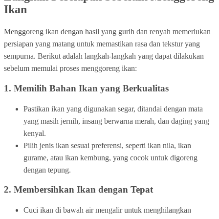
Ikan
Menggoreng ikan dengan hasil yang gurih dan renyah memerlukan
persiapan yang matang untuk memastikan rasa dan tekstur yang
sempurna. Berikut adalah langkah-langkah yang dapat dilakukan
sebelum memulai proses menggoreng ikan:
1. Memilih Bahan Ikan yang Berkualitas
Pastikan ikan yang digunakan segar, ditandai dengan mata
yang masih jernih, insang berwarna merah, dan daging yang
kenyal.
Pilih jenis ikan sesuai preferensi, seperti ikan nila, ikan
gurame, atau ikan kembung, yang cocok untuk digoreng
dengan tepung.
2. Membersihkan Ikan dengan Tepat
Cuci ikan di bawah air mengalir untuk menghilangkan