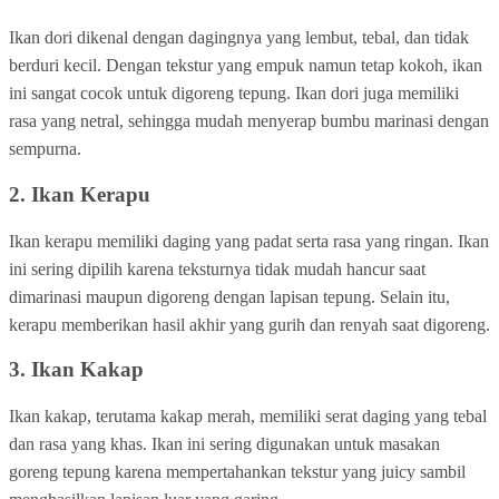
Ikan dori dikenal dengan dagingnya yang lembut, tebal, dan tidak
berduri kecil. Dengan tekstur yang empuk namun tetap kokoh, ikan
ini sangat cocok untuk digoreng tepung. Ikan dori juga memiliki
rasa yang netral, sehingga mudah menyerap bumbu marinasi dengan
sempurna.
2.
Ikan Kerapu
Ikan kerapu memiliki daging yang padat serta rasa yang ringan. Ikan
ini sering dipilih karena teksturnya tidak mudah hancur saat
dimarinasi maupun digoreng dengan lapisan tepung. Selain itu,
kerapu memberikan hasil akhir yang gurih dan renyah saat digoreng.
3.
Ikan Kakap
Ikan kakap, terutama kakap merah, memiliki serat daging yang tebal
dan rasa yang khas. Ikan ini sering digunakan untuk masakan
goreng tepung karena mempertahankan tekstur yang juicy sambil