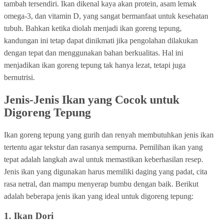
tambah tersendiri. Ikan dikenal kaya akan protein, asam lemak
omega-3, dan vitamin D, yang sangat bermanfaat untuk kesehatan
tubuh. Bahkan ketika diolah menjadi ikan goreng tepung,
kandungan ini tetap dapat dinikmati jika pengolahan dilakukan
dengan tepat dan menggunakan bahan berkualitas. Hal ini
menjadikan ikan goreng tepung tak hanya lezat, tetapi juga
bernutrisi.
Jenis-Jenis Ikan yang Cocok untuk
Digoreng Tepung
Ikan goreng tepung yang gurih dan renyah membutuhkan jenis ikan
tertentu agar tekstur dan rasanya sempurna. Pemilihan ikan yang
tepat adalah langkah awal untuk memastikan keberhasilan resep.
Jenis ikan yang digunakan harus memiliki daging yang padat, cita
rasa netral, dan mampu menyerap bumbu dengan baik. Berikut
adalah beberapa jenis ikan yang ideal untuk digoreng tepung:
1.
Ikan Dori