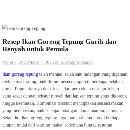
Resep Ikan Goreng Tepung Gurih dan
Renyah untuk Pemula
Maret 7, 2025
Maret 7, 2025
zhjrc
Resep Makanan
Ikan goreng tepung
telah menjadi salah satu hidangan yang digemari
oleh banyak orang, baik di Indonesia maupun di berbagai belahan
dunia. Popularitasnya tidak lepas dari perpaduan rasa gurih ikan
yang segar dengan tekstur renyah dari lapisan tepung yang digoreng
hingga keemasan. Kombinasi tersebut menciptakan sensasi makan
yang memuaskan, baik sebagai hidangan utama maupun camilan.
Selain itu, ikan goreng tepung juga mudah ditemukan di berbagai
tempat, mulai dari warung makan sederhana hingga restoran