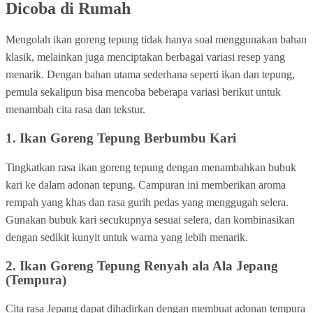
Dicoba di Rumah
Mengolah ikan goreng tepung tidak hanya soal menggunakan bahan
klasik, melainkan juga menciptakan berbagai variasi resep yang
menarik. Dengan bahan utama sederhana seperti ikan dan tepung,
pemula sekalipun bisa mencoba beberapa variasi berikut untuk
menambah cita rasa dan tekstur.
1.
Ikan Goreng Tepung Berbumbu Kari
Tingkatkan rasa ikan goreng tepung dengan menambahkan bubuk
kari ke dalam adonan tepung. Campuran ini memberikan aroma
rempah yang khas dan rasa gurih pedas yang menggugah selera.
Gunakan bubuk kari secukupnya sesuai selera, dan kombinasikan
dengan sedikit kunyit untuk warna yang lebih menarik.
2.
Ikan Goreng Tepung Renyah ala Ala Jepang
(Tempura)
Cita rasa Jepang dapat dihadirkan dengan membuat adonan tempura