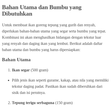
Bahan Utama dan Bumbu yang
Dibutuhkan
Untuk membuat ikan goreng tepung yang gurih dan renyah,
diperlukan bahan-bahan utama yang segar serta bumbu yang tepat.
Kombinasi ini akan menghasilkan hidangan dengan tekstur luar
yang renyah dan daging ikan yang lembut. Berikut adalah daftar
bahan utama dan bumbu yang harus dipersiapkan:
Bahan Utama
Ikan segar
(500 gram)
Pilih jenis ikan seperti gurame, kakap, atau nila yang memiliki
tekstur daging padat. Pastikan ikan sudah dibersihkan dari
sisik dan isi perutnya.
Tepung terigu serbaguna
(150 gram)