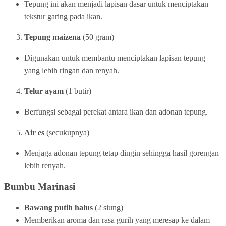
Tepung ini akan menjadi lapisan dasar untuk menciptakan
tekstur garing pada ikan.
Tepung maizena
(50 gram)
Digunakan untuk membantu menciptakan lapisan tepung
yang lebih ringan dan renyah.
Telur ayam
(1 butir)
Berfungsi sebagai perekat antara ikan dan adonan tepung.
Air es
(secukupnya)
Menjaga adonan tepung tetap dingin sehingga hasil gorengan
lebih renyah.
Bumbu Marinasi
Bawang putih halus
(2 siung)
Memberikan aroma dan rasa gurih yang meresap ke dalam