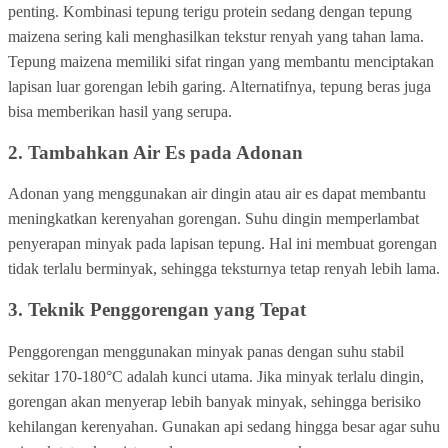
penting. Kombinasi tepung terigu protein sedang dengan tepung
maizena sering kali menghasilkan tekstur renyah yang tahan lama.
Tepung maizena memiliki sifat ringan yang membantu menciptakan
lapisan luar gorengan lebih garing. Alternatifnya, tepung beras juga
bisa memberikan hasil yang serupa.
2. Tambahkan Air Es pada Adonan
Adonan yang menggunakan air dingin atau air es dapat membantu
meningkatkan kerenyahan gorengan. Suhu dingin memperlambat
penyerapan minyak pada lapisan tepung. Hal ini membuat gorengan
tidak terlalu berminyak, sehingga teksturnya tetap renyah lebih lama.
3. Teknik Penggorengan yang Tepat
Penggorengan menggunakan minyak panas dengan suhu stabil
sekitar 170-180°C adalah kunci utama. Jika minyak terlalu dingin,
gorengan akan menyerap lebih banyak minyak, sehingga berisiko
kehilangan kerenyahan. Gunakan api sedang hingga besar agar suhu